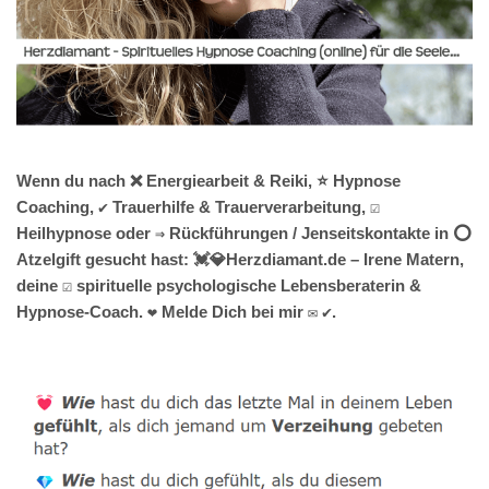
Wenn du nach ❌ Energiearbeit & Reiki, ⭐ Hypnose
Coaching, ✔️ Trauerhilfe & Trauerverarbeitung, ☑️
Heilhypnose oder ⇒ Rückführungen / Jenseitskontakte in ⭕
Atzelgift gesucht hast: 💓️💎Herzdiamant.de – Irene Matern,
deine ☑️ spirituelle psychologische Lebensberaterin &
Hypnose-Coach. ❤ Melde Dich bei mir ✉ ✔.