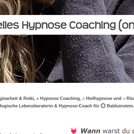
giearbeit & Reiki, ★ Hypnose Coaching, ☑️ Heilhypnose und ⇒ Rüc
hologische Lebensberaterin & Hypnose-Coach für ⭕ Balduinstein.