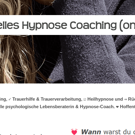
g, ✓ Trauerhilfe & Trauerverarbeitung, ☑️ Heilhypnose und ⇒ R
tuelle psychologische Lebensberaterin & Hypnose-Coach. ❤ Hoffent