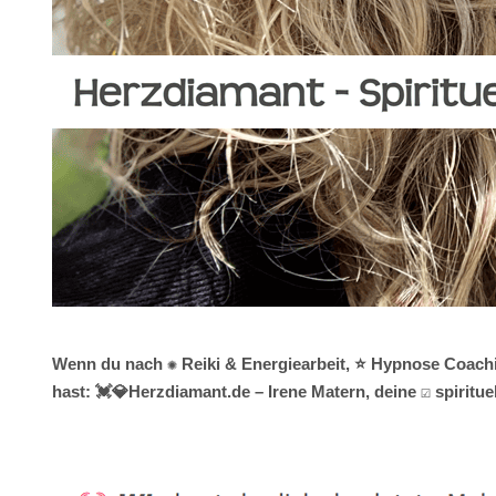
Wenn du nach ✺ Reiki & Energiearbeit, ⭐ Hypnose Coachin
hast: 💓️💎Herzdiamant.de – Irene Matern, deine ☑️ spiri