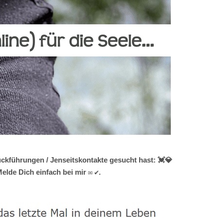
ckführungen / Jenseitskontakte gesucht hast: 💓️💎
lde Dich einfach bei mir ✉ ✔.