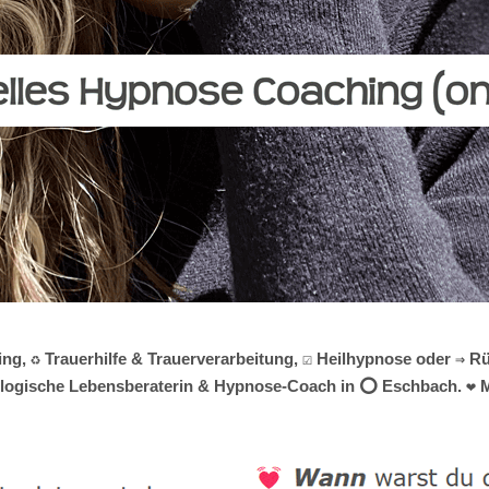
, ♻ Trauerhilfe & Trauerverarbeitung, ☑️ Heilhypnose oder ⇒ Rü
chologische Lebensberaterin & Hypnose-Coach in ⭕ Eschbach. ❤ Me