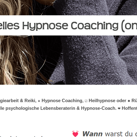
rgiearbeit & Reiki, ★ Hypnose Coaching, ☑️ Heilhypnose oder ✹ 
tuelle psychologische Lebensberaterin & Hypnose-Coach. ❤ Hoffent