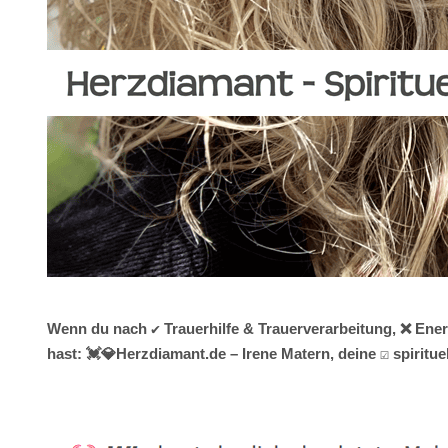
Wenn du nach ✔️ Trauerhilfe & Trauerverarbeitung, ❌ Ene
hast: 💓️💎Herzdiamant.de – Irene Matern, deine ☑️ spiri