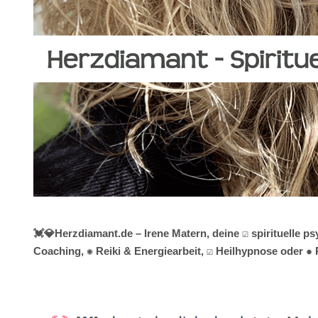
💓️💎Herzdiamant.de – Irene Matern, deine ☑️ spirituell
Coaching, ✺ Reiki & Energiearbeit, ☑️ Heilhypnose oder ✹ 