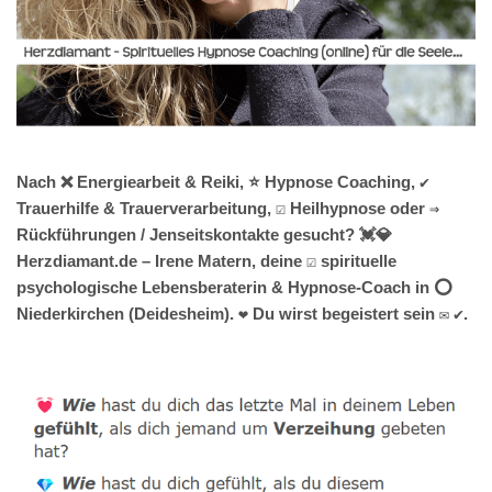
Nach ❌ Energiearbeit & Reiki, ⭐ Hypnose Coaching, ✔️
Trauerhilfe & Trauerverarbeitung, ☑️ Heilhypnose oder ⇒
Rückführungen / Jenseitskontakte gesucht? 💓️💎
Herzdiamant.de – Irene Matern, deine ☑️ spirituelle
psychologische Lebensberaterin & Hypnose-Coach in ⭕
Niederkirchen (Deidesheim). ❤ Du wirst begeistert sein ✉ ✔.