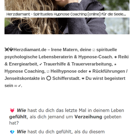
💓️💎Herzdiamant.de – Irene Matern, deine ☑️ spirituelle
psychologische Lebensberaterin & Hypnose-Coach. ✺ Reiki
& Energiearbeit, ✔️ Trauerhilfe & Trauerverarbeitung, ★
Hypnose Coaching, ☑️ Heilhypnose oder ✹ Rückführungen /
Jenseitskontakte in ⭕ Schifferstadt. ❤ Du wirst begeistert
sein ✉ ✔.