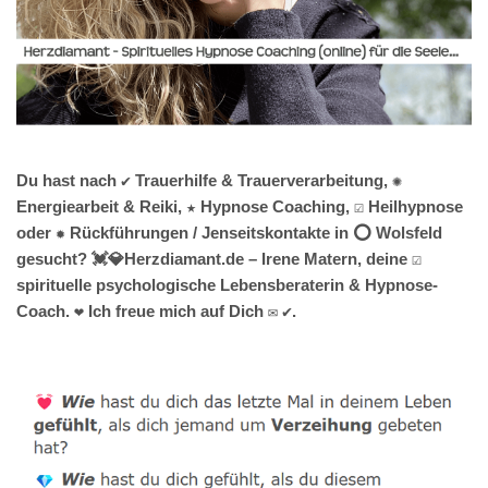
Du hast nach ✔️ Trauerhilfe & Trauerverarbeitung, ✺
Energiearbeit & Reiki, ★ Hypnose Coaching, ☑️ Heilhypnose
oder ✹ Rückführungen / Jenseitskontakte in ⭕ Wolsfeld
gesucht? 💓️💎Herzdiamant.de – Irene Matern, deine ☑️
spirituelle psychologische Lebensberaterin & Hypnose-
Coach. ❤ Ich freue mich auf Dich ✉ ✔.