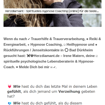
Wenn du nach ✔️ Trauerhilfe & Trauerverarbeitung, ✺ Reiki &
Energiearbeit, ★ Hypnose Coaching, ☑️ Heilhypnose und ✹
Rückführungen / Jenseitskontakte in ⭕ Bad Dürkheim
gesucht hast: 💓️💎Herzdiamant.de – Irene Matern, deine ☑️
spirituelle psychologische Lebensberaterin & Hypnose-
Coach. ❤ Melde Dich bei mir ✉ ✔.