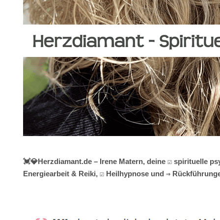
💓️💎Herzdiamant.de – Irene Matern, deine ☑️ spirituell
Energiearbeit & Reiki, ☑️ Heilhypnose und ⇒ Rückführunge